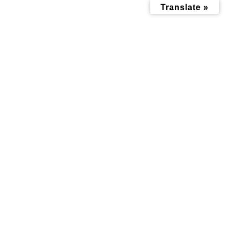
コ
ナ
Translate »
ン
ビ
テ
ゲ
ン
ー
ツ
シ
へ
ョ
ス
ン
キ
に
ッ
移
ネイル
プ
動
トップページ
ネイル
おしゃれ記事
おしゃれ記事
女性専用のプライベー
M's NAILさんは子育て
ト空間で、手元も心も
ママが行う、初めての
リフレッシュ！片倉町
方もおすすめなネイル
の隠れ家ネイルサロン
サロンでした | エムズ