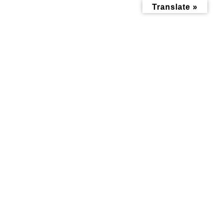
コ
ナ
Translate »
ン
ビ
テ
ゲ
ン
ー
ツ
シ
へ
ョ
ス
ン
キ
に
ッ
移
暮らし記事
プ
動
トップページ
みんなにお役立ち情報-探訪レポート-
暮らし記事
「第２回地域文化祭」と「国産生本マグロ特別販売」＠メルカートかな
がわ
「第２回地域文化祭」と「国産
生本マグロ特別販売」＠メルカ
ートかながわ
最
2023年5月20日
2023年5月23日
終
更
新