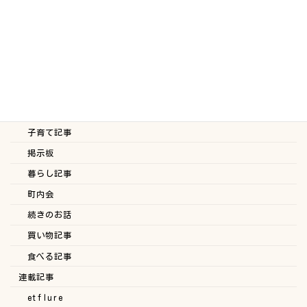
お知らせ
ちょっとした事ブログ
スタッフブログ
ブログ
ヘルスケア記事
住民投稿
子育て記事
掲示板
暮らし記事
町内会
続きのお話
買い物記事
食べる記事
連載記事
etflure