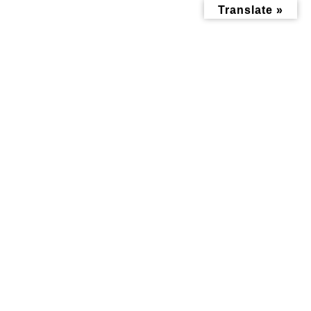
コ
ナ
Translate »
ン
ビ
テ
ゲ
ン
ー
ツ
シ
へ
ョ
ス
ン
キ
に
ッ
移
おすすめ情報記事
プ
動
トップページ
みんなにお役立ち情報-探訪レポート-
おすすめ情報記事
意外と知らない⁉︎ お盆の過ごし方を学ぶ「 初めてのお盆講座 」
意外と知らない⁉︎ お盆の過ご
し方を学ぶ「 初めてのお盆講
座 」
最
2023年6月8日
2023年6月8日
終
更
新
日