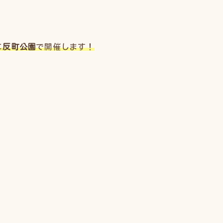
に
反町公園
で開催します！