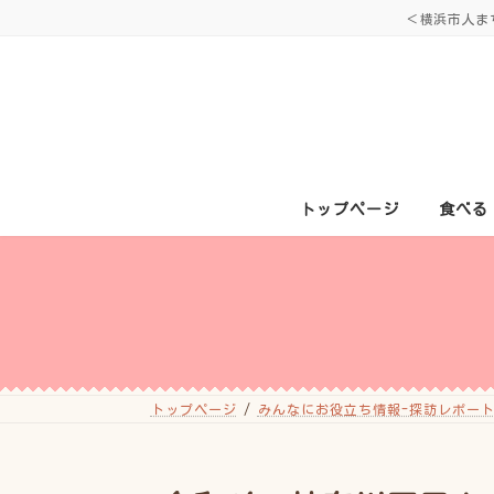
コ
ナ
＜横浜市人ま
ン
ビ
テ
ゲ
ン
ー
ツ
シ
へ
ョ
ス
ン
キ
に
ッ
移
プ
動
トップページ
食べる
トップページ
みんなにお役立ち情報-探訪レポート