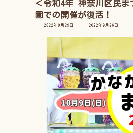
＜令和4年 神奈川区民ま
園での開催が復活！
最
2022年9月29日
2022年9月26日
終
更
新
日
時
: