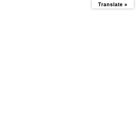
コ
ナ
Translate »
ン
ビ
テ
ゲ
ン
ー
ツ
シ
へ
ョ
ス
ン
キ
に
ッ
移
おすすめ情報記事
プ
動
トップページ
みんなにお役立ち情報-探訪レポート-
おすすめ情報記事
卒業・入学・進級のお祝いメッセージを地域のみんなで送りませんか。
ランタンツリー
卒業・入学・進級のお祝いメッ
セージを地域のみんなで送りま
せんか。ランタンツリー
最
2023年3月11日
2023年3月9日
終
更
新