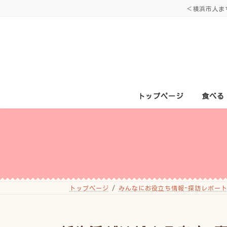
コ
ナ
＜横浜市人ま
ン
ビ
テ
ゲ
ン
ー
ツ
シ
へ
ョ
ス
ン
キ
に
ッ
移
プ
動
トップページ
食べる
トップページ
みんなにお役立ち情報-探訪レポート