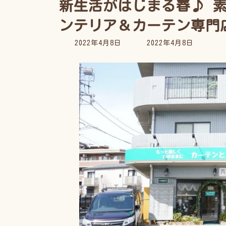
新生活がはじまる春♪ 
ンテリア＆カーテン専門
最
2022年4月8日
2022年4月8日
終
更
新
日
時
: