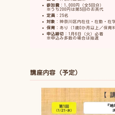
参加費
：1,000円（全5回分）
※うち200円は第5回のお茶代
定員
：25名
対象
：神奈川区内在住・在勤・在
保育
：あり（1歳0か月以上／保育
申込締切
：1月6日（火）必着
※申込み多数の場合は抽選
講座内容（予定）