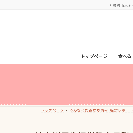
コ
ナ
＜横浜市人ま
ン
ビ
テ
ゲ
ン
ー
ツ
シ
へ
ョ
ス
ン
キ
に
ッ
移
プ
動
トップページ
食べる
トップページ
みんなにお役立ち情報-探訪レポート