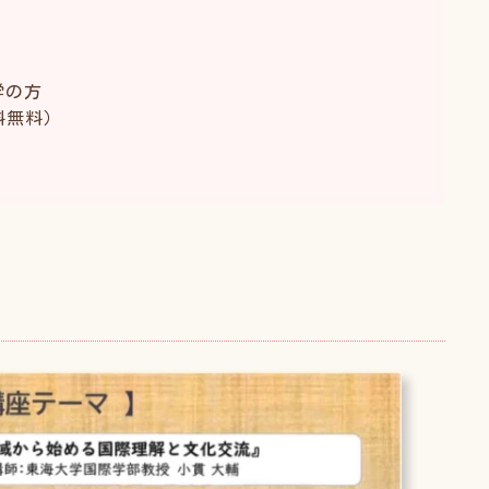
学の方
料無料）