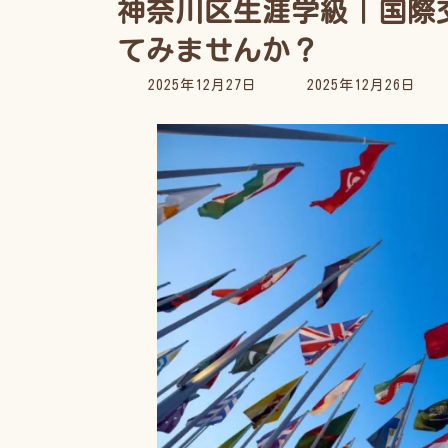
神奈川区生涯学級｜国際
てみませんか？
最
2025年12月27日
2025年12月26日
終
更
新
日
時
: