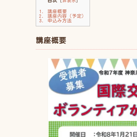
目次
[
非表示
]
1.
講座概要
2.
講座内容（予定）
3.
申込み方法
講座概要