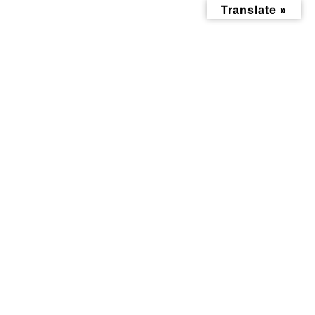
コ
ナ
Translate »
ン
ビ
テ
ゲ
ン
ー
ツ
シ
へ
ョ
ス
ン
キ
に
ッ
移
投稿
プ
動
トップページ
red-bull-bc-one-world-final--kick-off-jam-tokyo
red-bull-bc-one-world-final--kick-off-jam-tokyo
red-bull-bc-one-world-
final--kick-off-jam-tokyo