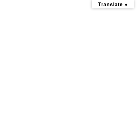
コ
ナ
Translate »
ン
ビ
テ
ゲ
ン
ー
ツ
シ
へ
ョ
ス
ン
キ
に
ッ
移
おすすめ情報記事
プ
動
トップページ
みんなにお役立ち情報-探訪レポート-
おすすめ情報記事
神奈川県の「かなトク！」が6月19日開始！最大20％ポイント還元をわ
かりやすく解説します♪
神奈川県の「かなトク！」が6
月19日開始！最大20％ポイント
還元をわかりやすく解説します
♪