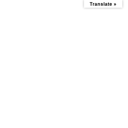
コ
ナ
Translate »
ン
ビ
テ
ゲ
ン
ー
ツ
シ
へ
ョ
ス
ン
キ
に
ッ
移
住民投稿
プ
動
トップページ
みんなにお役立ち情報-探訪レポート-
住民投稿
8/1(土)神奈川スポーツセンターにて開催！夏の特別イベント「ストレ
ッチ＆ポップピラティスのご案内」
8/1(土)神奈川スポーツセンタ
ーにて開催！夏の特別イベント
「ストレッチ＆ポップピラティ
スのご案内」