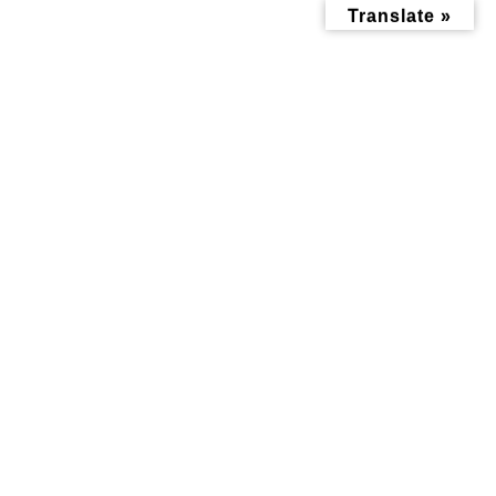
コ
ナ
Translate »
ン
ビ
テ
ゲ
ン
ー
ツ
シ
へ
ョ
ス
ン
キ
に
ッ
移
2021年11月
プ
動
トップページ
2021年11月
子育て記事
おすすめ情報記事
スポーツを通じて地域
11/21(日)は片倉うさぎ
の方々の生活の向上を
山プレイパークまつ
目指す、総合型地域ス
り 『にこまるマーケ
ポーツクラブ まる倶楽
ット』開催します♪