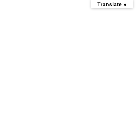
コ
ナ
Translate »
ン
ビ
テ
ゲ
ン
ー
ツ
シ
へ
ョ
ス
ン
キ
に
ッ
移
2023年5月
プ
動
トップページ
2023年5月
食べる記事
暮らし記事
katakura食堂 coda で
端午の節句、子どもの
美味しすぎるランチを
日には 和菓子処 「 藤
食べてきました♪
乃 」さんのお菓子で祝
おう！
2023年5月3日