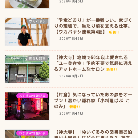
2026年8月6日
「予定どおり」が一番難しい。家づく
ワカバヤシ
りの現場で、当たり前を支える仕事。
【ワカバヤシ連載第4話】
新着!!
2026年8月3日
【神大寺】地域で50年以上愛される
暮らし記事
「ユー美容室」予約不要で気軽に通え
るアットホームなサロン
新着!!
2026年8月2日
【片倉】気になっていたあの扉をオー
おすすめ情報記事
プン！温かい隠れ家「小料理ぱぶ こ
のみ」
新着!!
2026年8月1日
【神大寺】「ぬいぐるみの図書室お泊
おすすめ情報記事