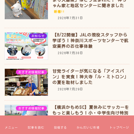
まり大冒険」はどう生まれた？ 神ち
ゃん家と地区センターに聞きました
新着!!
2026年7月31日
【8/22開催】JALの現役スタッフから
お知らせ
学ぼう！神奈川スポーツセンターで航
空業界のお仕事体験
2026年7月30日
甘党ライターが気になる「アイスパ
おすすめ情報記事
ン」を実食！神大寺「ル・ミトロン」
の夏を取材しました
2026年7月29日
【横浜かもめSC】夏休みにサッカーを
おすすめ情報記事
もっと楽しもう！小・中学生向け特別
教室を開催
2026年7月28日
メニュー
記事を読む
投稿する
かんだいじ市場
トップページ