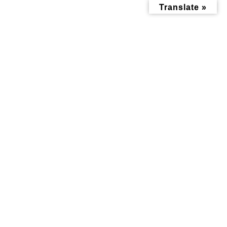
コ
ナ
Translate »
ン
ビ
テ
ゲ
ン
ー
ツ
シ
へ
ョ
ス
ン
キ
に
ッ
移
子育て記事
プ
動
トップページ
みんなにお役立ち情報-探訪レポート-
子育て記事
神大寺地区センター リニューアルされたプレイルームに行ってみた～
神大寺地区センター リニュー
アルされたプレイルームに行っ
てみた～
最
2025年1月30日
2025年1月25日
終
更
新
日