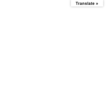
コ
ナ
Translate »
ン
ビ
テ
ゲ
ン
ー
ツ
シ
へ
ョ
ス
ン
キ
に
ッ
移
子育て記事
プ
動
トップページ
みんなにお役立ち情報-探訪レポート-
子育て記事
坂の上にある 栗田谷第二公園 を公園レポート！
坂の上にある 栗田谷第二公園
を公園レポート！
最
2023年9月18日
2023年9月13日
終
更
新
日
時
: