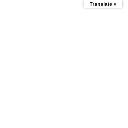
コ
ナ
Translate »
ン
ビ
テ
ゲ
ン
ー
ツ
シ
へ
ョ
ス
ン
キ
に
ッ
移
子育て記事
プ
動
トップページ
みんなにお役立ち情報-探訪レポート-
子育て記事
三ツ沢中町東公園 大人のひと休みスペースにおすすめ
三ツ沢中町東公園 大人のひと
休みスペースにおすすめ
最
2023年11月13日
2023年11月6日
終
更
新
日
時
: