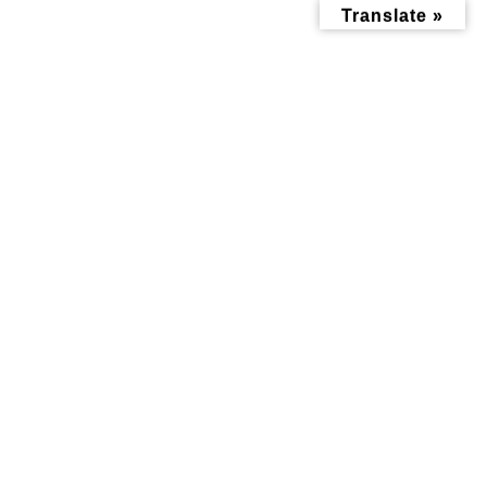
コ
ナ
Translate »
ン
ビ
テ
ゲ
ン
ー
ツ
シ
へ
ョ
ス
ン
キ
に
ッ
移
ヘルスケア記事
プ
動
トップページ
みんなにお役立ち情報-探訪レポート-
ヘルスケア記事
〜 ひだまり治療院 〜『心を整えて心地よい生活を』
〜 ひだまり治療院 〜『心を整
えて心地よい生活を』
最
2023年9月20日
2023年9月13日
終
更
新
日
時
: