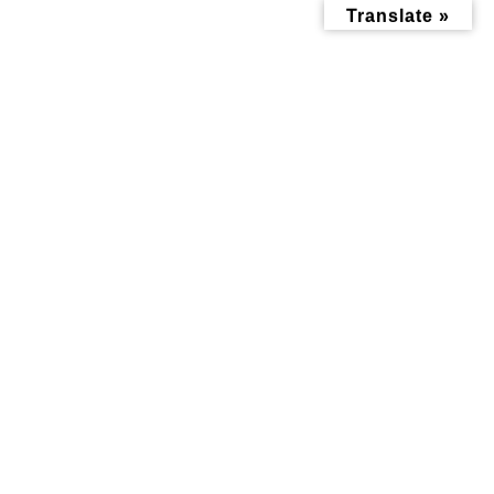
コ
ナ
Translate »
ン
ビ
テ
ゲ
ン
ー
ツ
シ
へ
ョ
ス
ン
キ
に
ッ
移
暮らし記事
プ
動
トップページ
みんなにお役立ち情報-探訪レポート-
暮らし記事
神大寺の地区センターで、少し立ち止まってみた｜暮らしのそばにある
場所
神大寺の地区センターで、少し
立ち止まってみた｜暮らしのそ
ばにある場所
最
2026年1月28日
2026年1月28日
終
更
新