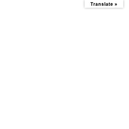
コ
ナ
Translate »
ン
ビ
テ
ゲ
ン
ー
ツ
シ
へ
ョ
ス
ン
キ
に
ッ
移
2025年10月
プ
動
トップページ
2025年10月
子育て記事
掲示板
つどいの広場しゅーく
先着20名！神大寺北町
るーむが、10月16日よ
自治会子ども会「焼き
り新拠点で再スター
芋大会」開催のお知ら
ト！
せ！