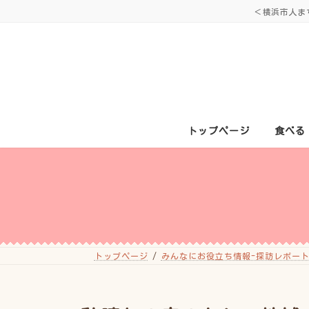
コ
ナ
＜横浜市人ま
ン
ビ
テ
ゲ
ン
ー
ツ
シ
へ
ョ
ス
ン
キ
に
ッ
移
プ
動
トップページ
食べる
トップページ
みんなにお役立ち情報-探訪レポート