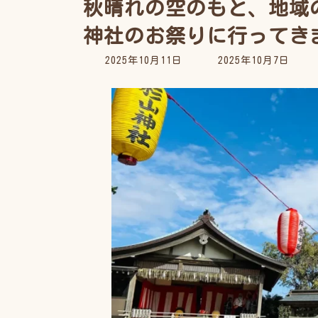
秋晴れの空のもと、地域
神社のお祭りに行ってき
最
2025年10月11日
2025年10月7日
終
更
新
日
時
: