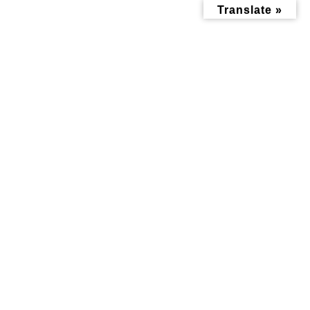
コ
ナ
Translate »
ン
ビ
テ
ゲ
ン
ー
ツ
シ
へ
ョ
ス
ン
キ
に
ッ
移
子育て記事
プ
動
トップページ
みんなにお役立ち情報-探訪レポート-
子育て記事
「どんな場所があるのか知りたい・のぞいてみたい♪」そんなあなたに
届ける散歩タイム かなさんぽ
「どんな場所があるのか知りた
い・のぞいてみたい♪」そんな
あなたに届ける散歩タイム か
なさんぽ