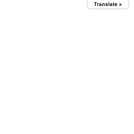
コ
ナ
Translate »
ン
ビ
テ
ゲ
ン
ー
ツ
シ
へ
ョ
ス
ン
キ
に
ッ
移
おすすめ情報記事
プ
動
トップページ
みんなにお役立ち情報-探訪レポート-
おすすめ情報記事
むつみ会の納涼花火会が8月26日(土)開催！ 神大寺お祭り情報
むつみ会の納涼花火会が8月26
日(土)開催！ 神大寺お祭り情
報
最
2023年8月25日
2023年8月25日
終
更
新
日