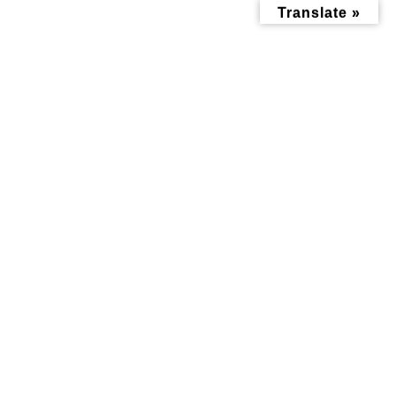
コ
ナ
Translate »
ン
ビ
テ
ゲ
ン
ー
ツ
シ
へ
ョ
ス
ン
キ
に
ッ
移
暮らし記事
プ
動
トップページ
みんなにお役立ち情報-探訪レポート-
暮らし記事
空き家に『予防』があるのをご存知ですか？神大寺、片倉の空き家予防
のエキスパート【スタートライン株式会社】
空き家に『予防』があるのをご
存知ですか？神大寺、片倉の空
き家予防のエキスパート【スタ
ートライン株式会社】