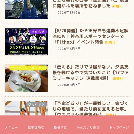
と立ち寄れるお寺「陽光院」へ。地域
に開かれた場所を訪ねました
新着!!
2026年8月9日
【8/29開催】K-POP好きも運動不足解
お知らせ
消にも！神奈川スポーツセンターで
「Fithop」イベント開催
新着!!
2026年8月7日
「伝える」だけでは届かない。夕食支
YYファミリーキッチン
援を続ける中で気づいたこと【YYファ
ミリーキッチン 連載第4話】
新着!!
2026年8月6日
「予定どおり」が一番難しい。家づく
ワカバヤシ
りの現場で、当たり前を支える仕事。
【ワカバヤシ連載第4話】
新着!!
2026年8月3日
メニュー
記事を読む
投稿する
かんだいじ市場
トップページ