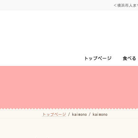
コ
ナ
＜横浜市人ま
ン
ビ
テ
ゲ
ン
ー
ツ
シ
へ
ョ
ス
ン
キ
に
ッ
移
プ
動
トップページ
食べる
トップページ
kaimono
kaimono