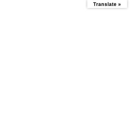
コ
ナ
Translate »
ン
ビ
テ
ゲ
ン
ー
ツ
シ
へ
ョ
ス
ン
キ
に
ッ
移
メディア
プ
動
トップページ
004
004
004