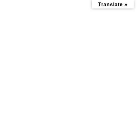
コ
ナ
Translate »
ン
ビ
テ
ゲ
ン
ー
ツ
シ
へ
ョ
ス
ン
キ
に
ッ
移
掲示板
プ
動
トップページ
みんなにお役立ち情報-探訪レポート-
掲示板
クリスマス＆年末イルミネーション♪南神大寺団地自治会ランタンツリ
ー
クリスマス＆年末イルミネーシ
ョン♪南神大寺団地自治会ラン
タンツリー
最
2024年12月13日
2024年12月11日
終
更
新
日