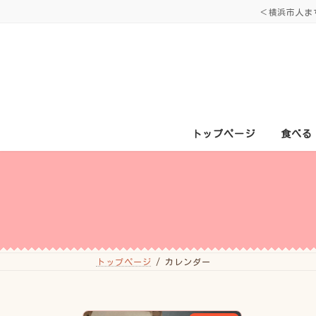
コ
ナ
＜横浜市人ま
ン
ビ
テ
ゲ
ン
ー
ツ
シ
へ
ョ
ス
ン
キ
に
ッ
移
プ
動
トップページ
食べる
トップページ
カレンダー