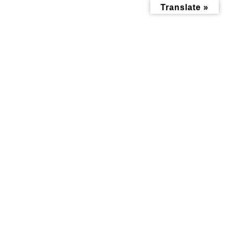
コ
ナ
Translate »
ン
ビ
テ
ゲ
ン
ー
ツ
シ
へ
ョ
ス
ン
キ
に
ッ
移
神大寺中央公園
プ
動
トップページ
神大寺中央公園
子育て記事
トムソーヤが新しくな
る？！神大寺中央公園
2026年2月3日