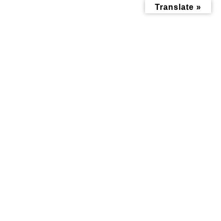
コ
ナ
Translate »
ン
ビ
テ
ゲ
ン
ー
ツ
シ
へ
ョ
ス
ン
キ
に
ッ
移
子育て記事
プ
動
トップページ
みんなにお役立ち情報-探訪レポート-
子育て記事
時速565kmの世界を体感できるチャンス！ダイハツジャパンオープン
2024 バドミントン選手権大会に小・中・高生を招待
時速565kmの世界を体感できる
チャンス！ダイハツジャパンオ
ープン2024 バドミントン選手
権大会に小・中・高生を招待