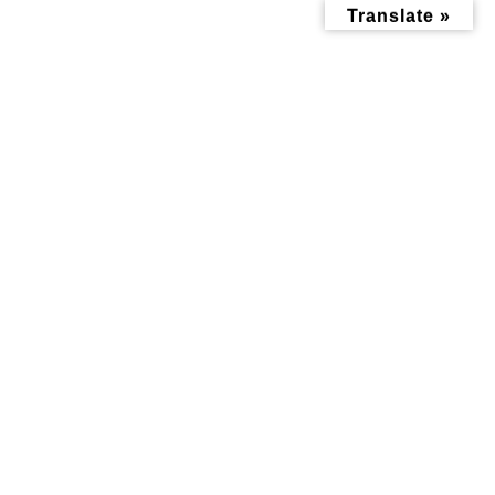
コ
ナ
Translate »
ン
ビ
テ
ゲ
ン
ー
ツ
シ
へ
ョ
ス
ン
キ
に
ッ
移
子育て記事
プ
動
トップページ
みんなにお役立ち情報-探訪レポート-
子育て記事
地域の子どもたちの学びを支える新たな教室が、南神大寺小学校・松本
中学校に新設♪通級指導教室"まなびの支援教室"
地域の子どもたちの学びを支え
る新たな教室が、南神大寺小学
校・松本中学校に新設♪通級指
導教室"まなびの支援教室"