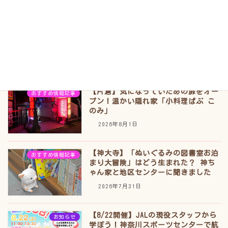
2026年8月3日
【神大寺】地域で50年以上愛される
おすすめ情報記事
「ユー美容室」予約不要で気軽に通え
るアットホームなサロン
2026年8月2日
【片倉】気になっていたあの扉をオー
おすすめ情報記事
プン！温かい隠れ家「小料理ぱぶ こ
のみ」
2026年8月1日
【神大寺】「ぬいぐるみの図書室お泊
おすすめ情報記事
まり大冒険」はどう生まれた？ 神ち
ゃん家と地区センターに聞きました
2026年7月31日
【8/22開催】JALの現役スタッフから
お知らせ
学ぼう！神奈川スポーツセンターで航