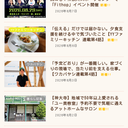
「Fithop」イベント開催
新着!!
2026年8月7日
「伝える」だけでは届かない。夕食支
YYファミリーキッチン
援を続ける中で気づいたこと【YYファ
ミリーキッチン 連載第4話】
新着!!
2026年8月6日
「予定どおり」が一番難しい。家づく
ワカバヤシ
りの現場で、当たり前を支える仕事。
【ワカバヤシ連載第4話】
新着!!
2026年8月3日
【神大寺】地域で50年以上愛される
暮らし記事
「ユー美容室」予約不要で気軽に通え
るアットホームなサロン
新着!!
2026年8月2日