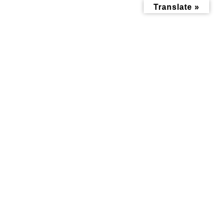
コ
ナ
Translate »
ン
ビ
テ
ゲ
ン
ー
ツ
シ
へ
ョ
ス
ン
キ
に
ッ
移
暮らし記事
プ
動
トップページ
みんなにお役立ち情報-探訪レポート-
暮らし記事
かんだいじなび〜るとJapan Arigato Lagerを飲んでみました〜
かんだいじなび〜るとJapan
Arigato Lagerを飲んでみまし
た〜
最
2024年5月19日
2024年5月18日
終
更
新
日