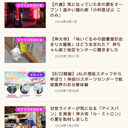
【片倉】気になっていたあの扉をオー
おすすめ情報記事
プン！温かい隠れ家「小料理ぱぶ こ
のみ」
2026年8月1日
【神大寺】「ぬいぐるみの図書室お泊
おすすめ情報記事
まり大冒険」はどう生まれた？ 神ち
ゃん家と地区センターに聞きました
2026年7月31日
【8/22開催】JALの現役スタッフから
お知らせ
学ぼう！神奈川スポーツセンターで航
空業界のお仕事体験
2026年7月30日
甘党ライターが気になる「アイスパ
おすすめ情報記事
ン」を実食！神大寺「ル・ミトロン」
の夏を取材しました
2026年7月29日