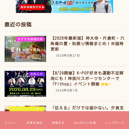
最近の投稿
【2026年最新版】神大寺・片倉町・六
おすすめ情報記事
角橋の夏・秋祭り情報まとめ！※随時
更新
2026年6月27日
【8/29開催】K-POP好きも運動不足解
お知らせ
消にも！神奈川スポーツセンターで
「Fithop」イベント開催
新着!!
2026年8月7日
「伝える」だけでは届かない。夕食支
YYファミリーキッチン
援を続ける中で気づいたこと【YYファ
ミリーキッチン 連載第4話】
新着!!
メニュー
記事を読む
投稿する
かんだいじ市場
トップページ
2026年8月6日