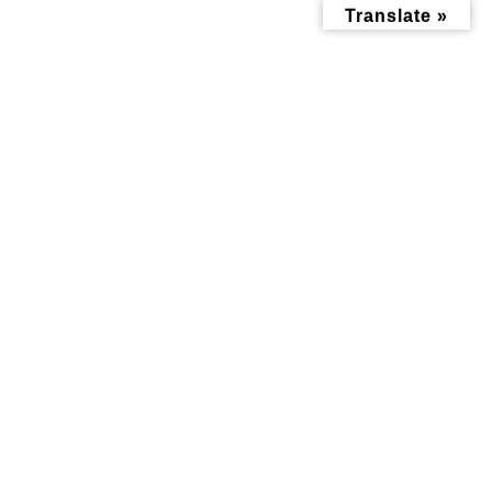
コ
ナ
Translate »
ン
ビ
テ
ゲ
ン
ー
ツ
シ
へ
ョ
ス
ン
キ
に
ッ
移
おすすめ情報記事
プ
動
トップページ
みんなにお役立ち情報-探訪レポート-
おすすめ情報記事
皆さんご注意を！アライグマ・ハクビシンの家屋侵入が増加中！横浜市
支援と今すぐできる対策
皆さんご注意を！アライグマ・
ハクビシンの家屋侵入が増加
中！横浜市支援と今すぐできる
対策