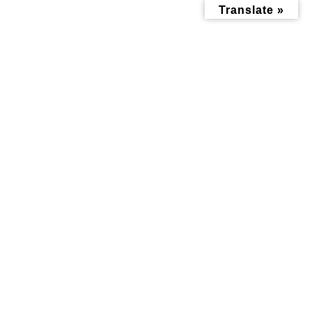
コ
ナ
Translate »
ン
ビ
テ
ゲ
ン
ー
ツ
シ
へ
ョ
ス
ン
キ
に
ッ
移
お知らせ
プ
動
トップページ
みんなにお役立ち情報-探訪レポート-
お知らせ
キッチンカプリスさんで、6/29（土）に「HAPPY SATURDAY」イベント
が開催されます
キッチンカプリスさんで、
6/29（土）に「HAPPY
SATURDAY」イベントが開催され
ます