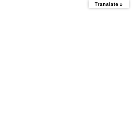
コ
ナ
Translate »
ン
ビ
テ
ゲ
ン
ー
ツ
シ
へ
ョ
ス
ン
キ
に
ッ
移
おすすめ情報記事
プ
動
トップページ
みんなにお役立ち情報-探訪レポート-
おすすめ情報記事
今年もこの季節がやってきた！第7回キャンドルナイト2024一斉点灯は
11/22(金)！
今年もこの季節がやってきた！
第7回キャンドルナイト2024一
斉点灯は11/22(金)！
最
2024年11月12日
2024年11月11日
終
更
新