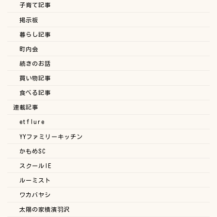
子育て記事
掲示板
暮らし記事
町内会
続きのお話
買い物記事
食べる記事
連載記事
etflure
YYファミリーキッチン
かもめSC
スクールIE
ルーミスト
ワカバヤシ
太陽の家横濱羽沢