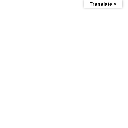
コ
ナ
Translate »
ン
ビ
テ
ゲ
ン
ー
ツ
シ
へ
ョ
ス
ン
キ
に
ッ
移
投稿
プ
動
トップページ
R7.冬DM
R7.冬DM
R7.冬DM