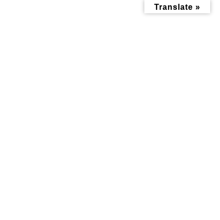
コ
ナ
Translate »
ン
ビ
テ
ゲ
ン
ー
ツ
シ
へ
ョ
ス
ン
キ
に
ッ
移
新幹線
プ
動
トップページ
新幹線
子育て記事
うさぎ山公園すぐ新幹
線の見える公園 ～三枚
町第一公園～ ドクター
イエローも見えちゃう