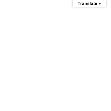
コ
ナ
Translate »
ン
ビ
テ
ゲ
ン
ー
ツ
シ
へ
ョ
ス
ン
キ
に
ッ
移
暮らし記事
プ
動
トップページ
みんなにお役立ち情報-探訪レポート-
暮らし記事
神大寺の焼き鳥屋さんがもんじゃ焼き屋さんへ大変身！「もんじゃ い
ち」いよいよ本日4月20日オープン！
神大寺の焼き鳥屋さんがもんじ
ゃ焼き屋さんへ大変身！「もん
じゃ いち」いよいよ本日4月
20日オープン！