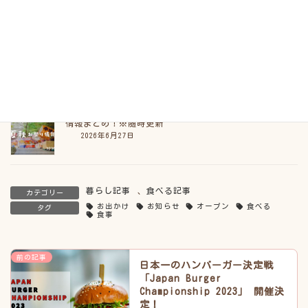
2026年7月2日
見えないところで、今日の食卓を支える準備がある｜仕事
の裏側【YYファミリーキッチン 連載第３話】
2026年7月2日
【2026年最新版】神大寺・片倉町・六角橋の夏・秋祭り
情報まとめ！※随時更新
2026年6月27日
暮らし記事
、
食べる記事
カテゴリー
お出かけ
お知らせ
オープン
食べる
タグ
食事
前の記事
日本一のハンバーガー決定戦
「Japan Burger
Championship 2023」 開催決
定！