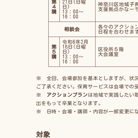
第
21日(日曜
神奈川区地域子
４
日)
支援拠点かなー
講
13：00～
16：00
各々のアクショ
相談会
日程を合わせま
令和6年2月
第
18日(日曜
区役所５階
５
日)
大会議室
講
13：00～
16：00
※ 全回、会場参加を基本としますが、状
ご了承ください。保育サービスは会場での
※
アクションプラン
は地域で実践したい
出をもって卒業となります。
※ 日時・会場・講師・内容が一部変更に
対象