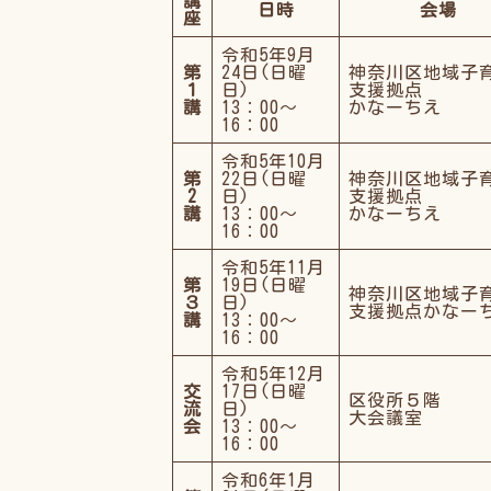
講
日時
会場
座
令和5年9月
第
24日(日曜
神奈川区地域子
１
日)
支援拠点
講
13：00～
かなーちえ
16：00
令和5年10月
第
22日(日曜
神奈川区地域子
2
日)
支援拠点
講
13：00～
かなーちえ
16：00
令和5年11月
第
19日(日曜
神奈川区地域子
３
日)
支援拠点かなー
講
13：00～
16：00
令和5年12月
交
17日(日曜
区役所５階
流
日)
大会議室
会
13：00～
16：00
令和6年1月