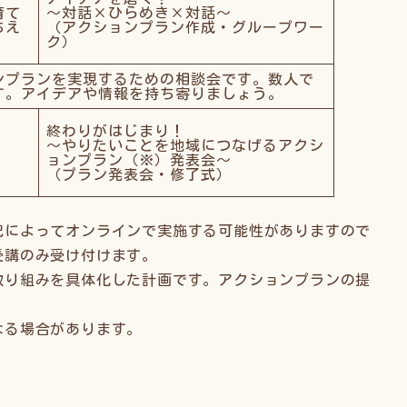
育て
～対話×ひらめき×対話～
ちえ
（アクションプラン作成・グループワー
ク）
ンプランを実現するための相談会です。数人で
す。アイデアや情報を持ち寄りましょう。
終わりがはじまり！
～やりたいことを地域につなげるアクシ
ョンプラン（※）発表会～
（プラン発表会・修了式）
況によってオンラインで実施する可能性がありますので
受講のみ受け付けます。
取り組みを具体化した計画です。アクションプランの提
なる場合があります。