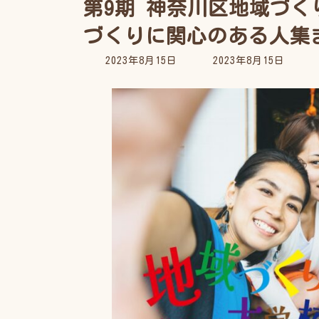
第9期 神奈川区地域づく
づくりに関心のある人集
最
2023年8月15日
2023年8月15日
終
更
新
日
時
: