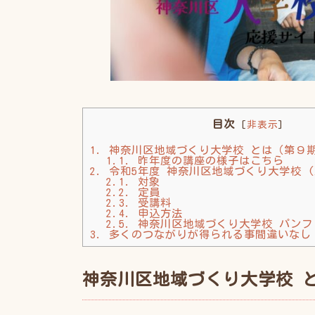
目次
[
非表示
]
1.
神奈川区地域づくり大学校 とは（第９
1.1.
昨年度の講座の様子はこちら
2.
令和5年度 神奈川区地域づくり大学校 (
2.1.
対象
2.2.
定員
2.3.
受講料
2.4.
申込方法
2.5.
神奈川区地域づくり大学校 パンフ
3.
多くのつながりが得られる事間違いなし
神奈川区地域づくり大学校 