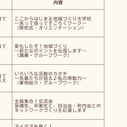
内容
育て
ここからはじまる地域づくり大学校
～笑って語ってすごろくワーク～
（開校式・オリエンテーション）
育て
変化したぞ！地域づくり
～新たなポイントを伝授します～
（講義・グループワーク）
いろいろな活動のカタチ
育て
～先輩たちが語る♪私の原動力～
ちえ
（事例紹介・グループワーク）
全員集合！交流会
受講生、卒業生と、自治会・町内会との
ネットワークづくりを応援します
アイデアを磨く！