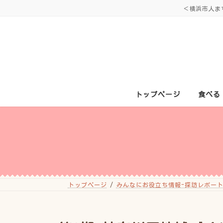
コ
ナ
＜横浜市人ま
ン
ビ
テ
ゲ
ン
ー
ツ
シ
へ
ョ
ス
ン
キ
に
ッ
移
プ
動
トップページ
食べる
トップページ
みんなにお役立ち情報-探訪レポート