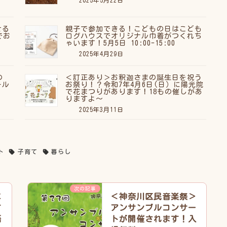
せる
親子で参加できる！こどもの日はこども
でお
ログハウスでオリジナル巾着がつくれち
ゃいます！5月5日 10:00-15:00
2025年4月29日
の
＜訂正あり＞お釈迦さまの誕生日を祝う
ール
お祭り！？令和7年4月6日(日）に陽光院
で花まつりがあります！18もの催しがあ
りますよ〜
2025年3月11日
ト
子育て
暮らし
次の記事
に
＜神奈川区民音楽祭＞
て
アンサンブルコンサー
語
トが開催されます！入