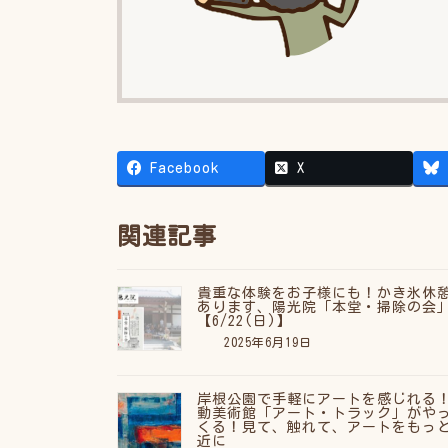
Facebook
X
関連記事
貴重な体験をお子様にも！かき氷休
あります、陽光院「本堂・掃除の会
【6/22(日)】
2025年6月19日
岸根公園で手軽にアートを感じれる
動美術館「アート・トラック」がや
くる！見て、触れて、アートをもっ
近に