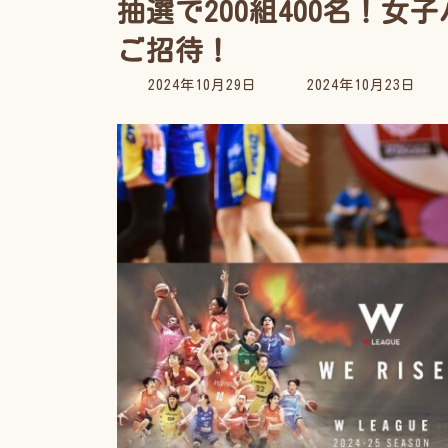
抽選で200組400名！
ご招待！
最
2024年10月29日
2024年10月23日
終
更
新
日
時
: