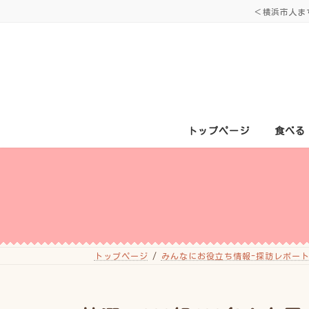
コ
ナ
＜横浜市人ま
ン
ビ
テ
ゲ
ン
ー
ツ
シ
へ
ョ
ス
ン
キ
に
ッ
移
プ
動
トップページ
食べる
トップページ
みんなにお役立ち情報-探訪レポート