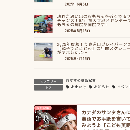
2025年6月5日
壊れた思い出のおもちゃを近くで直
チャンス！6/2 神大寺地区センター
もちゃの病院が開院です！
2025年5月15日
2025年度版！うさぎ山プレイパーク
「親子でとことん」の年間スケジュ
がでましたよ〜
2025年4月16日
おすすめ情報記事
カテゴリー
お出かけ
お知らせ
イベン
タグ
前の記事
カナダのサンタさん
英語でお手紙を書い
みよう♪【こども英