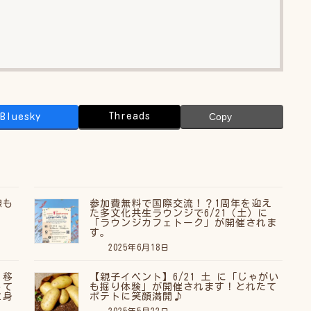
Threads
Bluesky
Copy
憩も
参加費無料で国際交流！？1周年を迎え
」
た多文化共生ラウンジで6/21（土）に
「ラウンジカフェトーク」が開催されま
す。
2025年6月18日
！移
【親子イベント】6/21 土 に「じゃがい
って
も掘り体験」が開催されます！とれたて
と身
ポテトに笑顔満開♪
2025年5月22日