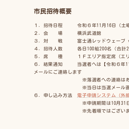
市民招待概要
１．招待日程 令和６年11月16日（土曜
２．会 場 横浜武道館
３．対 戦 富士通レッドウェーブ vs
４．招待人数 各日100組200名（合計20
５．席 種 １Ｆエリア指定席（エリ
６．結果通知 当選者へは【令和６年11月
メールにご連絡します
※落選者への連絡はあり
※当日は当選メール画面または印
６．申し込み方法
電子申請システム（外
※申請期間は10月31日(木曜日
※先着順ではございませんので