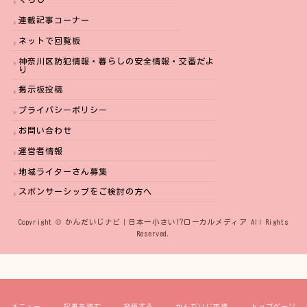
連載記事コーナー
ネットで回覧板
神奈川区防犯情報・暮らしの安全情報・交番だよ
り
掲示板投稿
プライバシーポリシー
お問い合わせ
運営者情報
地域ライターさん募集
スポンサーシップをご検討の方へ
Copyright © かんだいじナビ｜日本一小さい⁉︎ローカルメディア All Rights
Reserved.
メニュー
記事を読む
投稿する
かんだいじ市場
トップページ