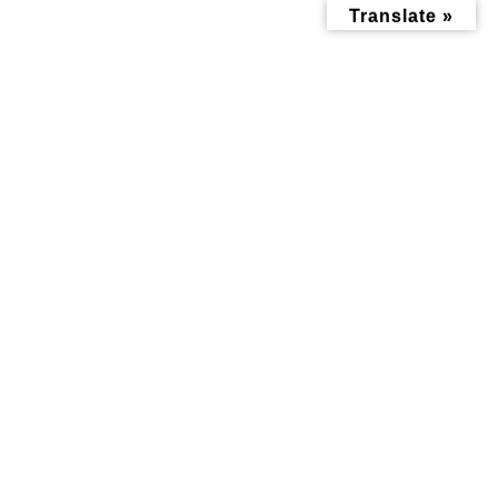
コ
ナ
Translate »
ン
ビ
テ
ゲ
ン
ー
ツ
シ
へ
ョ
ス
ン
キ
に
ッ
移
お知らせ
プ
動
トップページ
みんなにお役立ち情報-探訪レポート-
お知らせ
神大寺のルーミストで「Summer Fair」開催。夏の暑さ対策を窓まわり
から
神大寺のルーミストで「Summer
Fair」開催。夏の暑さ対策を窓
まわりから
最
2026年6月6日
2026年6月12日
終
更
新