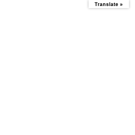
コ
ナ
Translate »
ン
ビ
テ
ゲ
ン
ー
ツ
シ
へ
ョ
ス
ン
キ
に
ッ
移
掲示板
プ
動
トップページ
みんなにお役立ち情報-探訪レポート-
掲示板
環境にやさしいバッグを作るワークショップを【六角橋中学校コミュニ
ティハウス】で毎月1，2回 開催しています！
環境にやさしいバッグを作るワ
ークショップを【六角橋中学校
コミュニティハウス】で毎月
1，2回 開催しています！
最
2025年3月5日
2025年2月28日