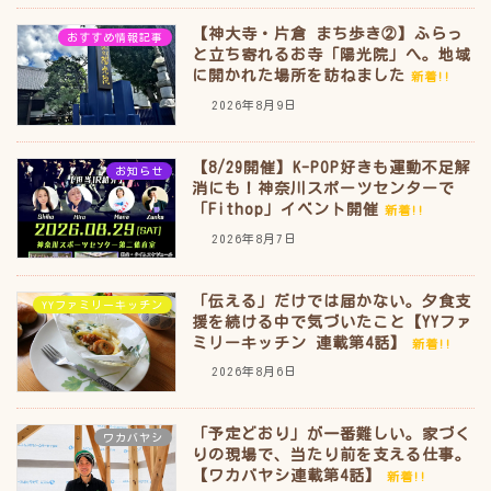
【神大寺・片倉 まち歩き②】ふらっ
おすすめ情報記事
と立ち寄れるお寺「陽光院」へ。地域
に開かれた場所を訪ねました
新着!!
2026年8月9日
【8/29開催】K-POP好きも運動不足解
お知らせ
消にも！神奈川スポーツセンターで
「Fithop」イベント開催
新着!!
2026年8月7日
「伝える」だけでは届かない。夕食支
YYファミリーキッチン
援を続ける中で気づいたこと【YYファ
ミリーキッチン 連載第4話】
新着!!
2026年8月6日
「予定どおり」が一番難しい。家づく
ワカバヤシ
りの現場で、当たり前を支える仕事。
【ワカバヤシ連載第4話】
新着!!