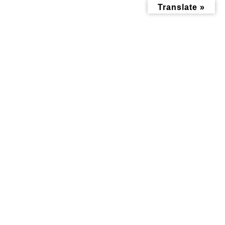
コ
ナ
Translate »
ン
ビ
テ
ゲ
ン
ー
ツ
シ
へ
ョ
ス
ン
キ
に
ッ
移
食べる記事
プ
動
トップページ
みんなにお役立ち情報-探訪レポート-
食べる記事
創業昭和38年、元祖だけどニューなお店「元祖ニュータンタンメン本舗
片倉店」
創業昭和38年、元祖だけどニュ
ーなお店「元祖ニュータンタン
メン本舗片倉店」
最
2023年2月8日
2023年2月2日
終
更
新