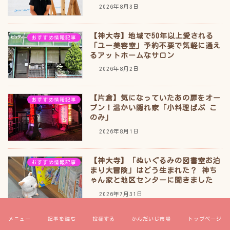
2026年8月3日
【神大寺】地域で50年以上愛される
おすすめ情報記事
「ユー美容室」予約不要で気軽に通え
るアットホームなサロン
2026年8月2日
【片倉】気になっていたあの扉をオー
おすすめ情報記事
プン！温かい隠れ家「小料理ぱぶ こ
のみ」
2026年8月1日
【神大寺】「ぬいぐるみの図書室お泊
おすすめ情報記事
まり大冒険」はどう生まれた？ 神ち
ゃん家と地区センターに聞きました
2026年7月31日
メニュー
記事を読む
投稿する
かんだいじ市場
トップページ
【8/22開催】JALの現役スタッフから
お知らせ